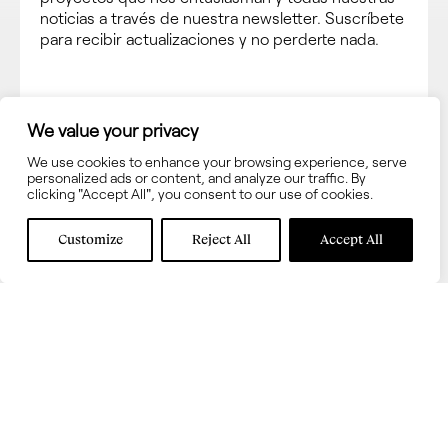
noticias a través de nuestra newsletter. Suscríbete
para recibir actualizaciones y no perderte nada.
We value your privacy
We use cookies to enhance your browsing experience, serve
personalized ads or content, and analyze our traffic. By
clicking "Accept All", you consent to our use of cookies.
Acepta los términos y las
condiciones de uso
Customize
Reject All
Accept All
Acepta recibir información sobre novedades en
interni.onesti
WHATSAPP
SÍGUENOS
+34 651 689 767
Facebook
Instagram
INTERNI.ONESTI BARCELONA
Pinterest
SHOWROOM
Linkedin
Calle Diputació, 299
TÉRMINOS Y
08009 Barcelona
CONDICIONES
+34 934 583 282